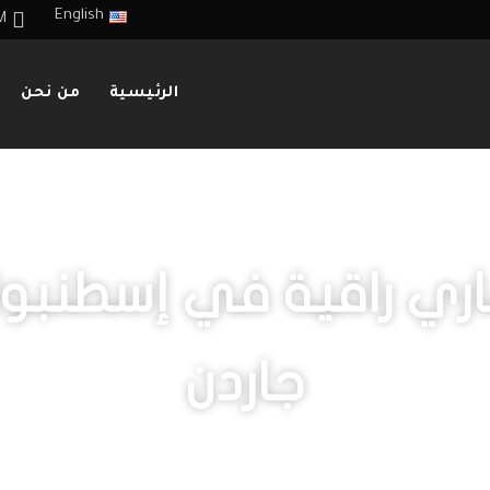
English
M
الرئيسية
من نحن
اري راقية في إسطنبو
جاردن