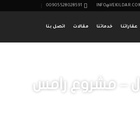
00905528028591
INFO@VEKILDAR.CO
عقاراتنا
خدماتنا
مقالات
اتصل بنا
ل – مشروع رامس