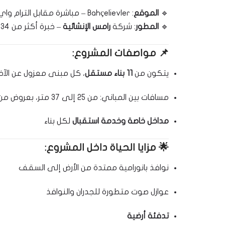
🔹
الموقع
: Bahçelievler – مباشرة مقابل الترام واي
🔹
المطور
: شركة
رامس الإنشائية
– خبرة أكثر من 34 عامًا، وأكثر من 85 مشروعًا في 18 دولة حول العالم
📌
مواصفات المشروع:
يتكون من
11 بناء مستقل
، كل مبنى معزول عن الآخ
مسافات بين المباني: من 25 إلى 37 متر، بعروض من 62 إلى 71 متر
مداخل خاصة وخدمة استقبال
لكل بناء
🌟
مزايا الحياة داخل المشروع:
نوافذ بانورامية ممتدة من الأرض إلى السقف
عوازل صوت متطورة للجدران والنوافذ
تدفئة أرضية