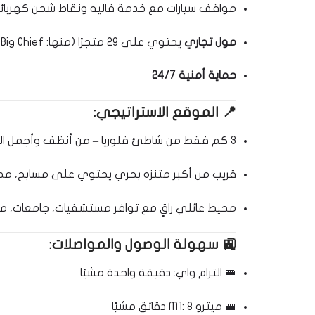
مواقف سيارات مع خدمة فاليه ونقاط شحن كهربائ
مول تجاري
يحتوي على 29 متجرًا (منها: Starbucks، Mado، English Home، Big Chief…)
حماية أمنية 24/7
📍
الموقع الاستراتيجي:
3 كم فقط من شاطئ فلوريا – من أنظف وأجمل الشواطئ
قريب من أكبر متنزه بحري يحتوي على مسابح، مط
محيط عائلي راقٍ مع توافر مستشفيات، جامعات، م
🚉
سهولة الوصول والمواصلات:
🚝 الترام واي: دقيقة واحدة مشيًا
🚝 ميترو M1: 8 دقائق مشيًا