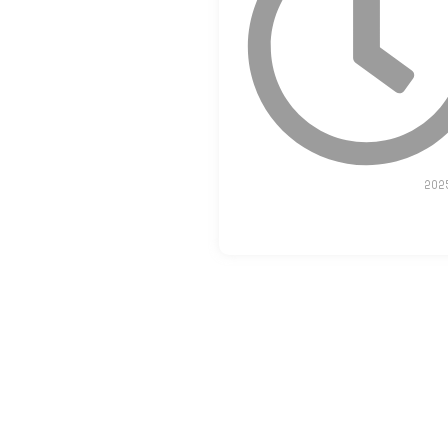
ك استفسار؟
 لمزيد من المعلومات أو لحجز
ة — منزلك الحلم على بُعد خطوة
!