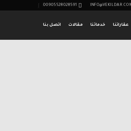
00905528028591
INFO@VEKILDAR.CO
عقاراتنا
خدماتنا
مقالات
اتصل بنا