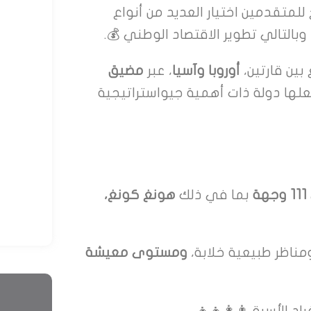
 للمتقدمين اختيار العديد من أنواع
بالتالي تطوير الاقتصاد الوطني 💰.
شركات ا
ين قارتين،
أوروبا وآسيا
، عبر
مضيق
الأفضل؟
جعلها دولة ذات أهمية جيواستراتيجية
مايو 18, 25
HOT
أفضل خد
بما في ذلك
هونغ كونغ،
والمقي
مايو 17, 25
مناظر طبيعية خلابة،
ومستوى معيشة
الأسرة 👨‍👩‍👧‍👦.