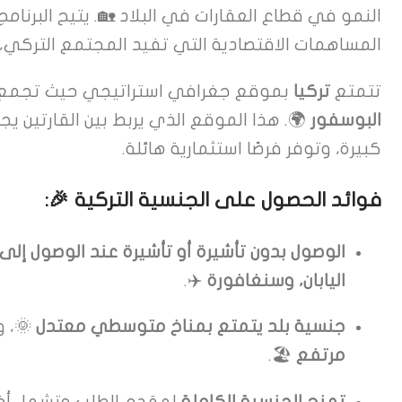
النمو في قطاع العقارات في البلاد 🏡. يتيح البرنامج
المساهمات الاقتصادية التي تفيد المجتمع التركي، و
تتمتع
تركيا
بموقع جغرافي استراتيجي حيث تجمع ب
البوسفور
🌍. هذا الموقع الذي يربط بين القارتين ي
كبيرة، وتوفر فرصًا استثمارية هائلة.
فوائد الحصول على الجنسية التركية
🎉:
الوصول بدون تأشيرة أو تأشيرة عند الوصول إلى 111 وجهة
اليابان، وسنغافورة
✈️.
جنسية بلد يتمتع بمناخ متوسطي معتدل
🌞، و
مرتفع
🏖️.
تمنح الجنسية الكاملة
لمقدم الطلب وتشمل أفراد 