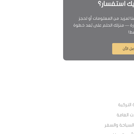
يك استفسار؟
ا لمزيد من المعلومات أو لحجز
رة — منزلك الحلم على بُعد خطوة
ط!
ل الأن
التركية
ت العامة
لسياحة والسفر